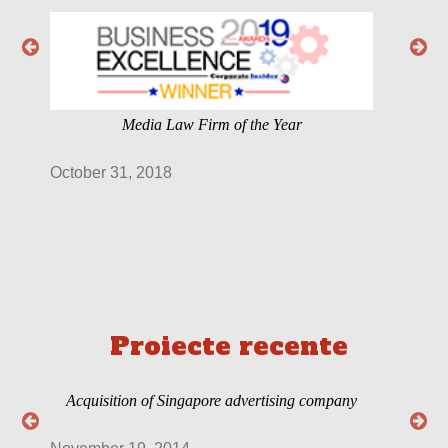
Media Law Firm of the Year
I
October 31, 2018
July
Proiecte recente
Beneficiaries of EU funds with various
irregularities
Apri