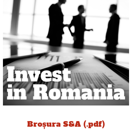
Broșura S&A (.pdf)