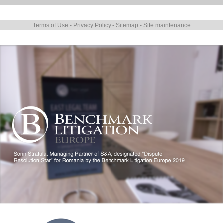
Terms of Use
-
Privacy Policy
-
Sitemap
-
Site maintenance