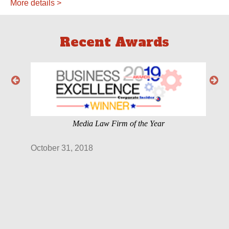
More details >
Recent Awards
Firm of the Year
Intellectual Property Law Firm 
Romania-2016
July 14, 2017