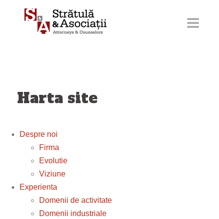
Sari
la
conținut
Harta site
Despre noi
Firma
Evolutie
Viziune
Experienta
Domenii de activitate
Domenii industriale