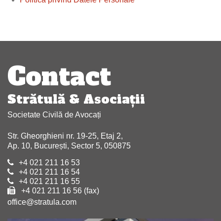
Navigare
articole
Contact
Strătulă & Asociaţii
Societate Civilă de Avocați
Str. Gheorghieni nr. 19-25, Etaj 2,
Ap. 10, București, Sector 5, 050875
+4 021 211 16 53
+4 021 211 16 54
+4 021 211 16 55
+4 021 211 16 56 (fax)
office@stratula.com