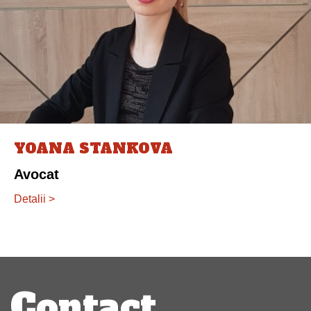
YOANA STANKOVA
Avocat
Detalii >
Navigare
articole
Contact