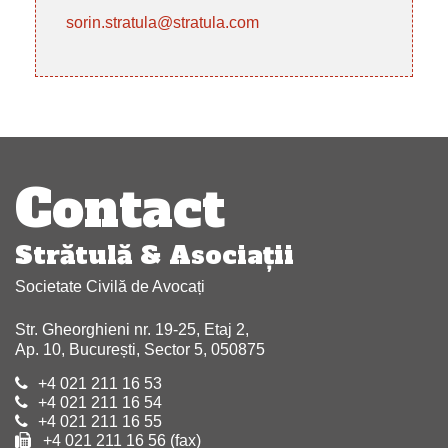
sorin.stratula@stratula.com
Navigare
articole
Contact
Strătulă & Asociaţii
Societate Civilă de Avocați
Str. Gheorghieni nr. 19-25, Etaj 2,
Ap. 10, București, Sector 5, 050875
+4 021 211 16 53
+4 021 211 16 54
+4 021 211 16 55
+4 021 211 16 56 (fax)