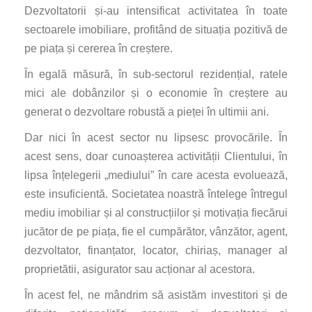
Dezvoltatorii și-au intensificat activitatea în toate
sectoarele imobiliare, profitând de situația pozitivă de
pe piața și cererea în creștere.
În egală măsură, în sub-sectorul rezidențial, ratele
mici ale dobânzilor și o economie în creștere au
generat o dezvoltare robustă a pieței în ultimii ani.
Dar nici în acest sector nu lipsesc provocările. În
acest sens, doar cunoașterea activității Clientului, în
lipsa înțelegerii „mediului” în care acesta evoluează,
este insuficientă. Societatea noastră întelege întregul
mediu imobiliar și al construcțiilor și motivația fiecărui
jucător de pe piața, fie el cumpărător, vânzător, agent,
dezvoltator, finanțator, locator, chiriaș, manager al
proprietătii, asigurator sau acționar al acestora.
În acest fel, ne mândrim să asistăm investitori și de