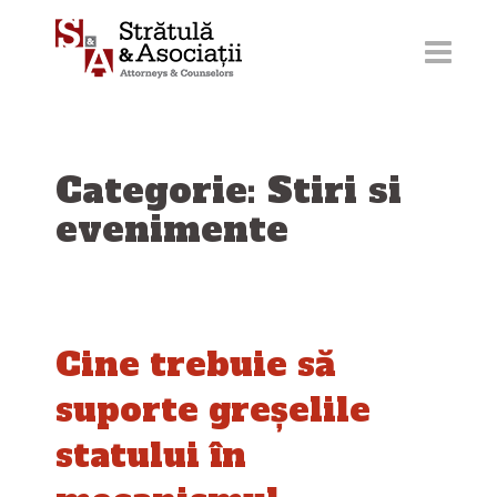
Sari
la
conținut
Categorie: Stiri si
evenimente
Cine trebuie să
suporte greșelile
statului în