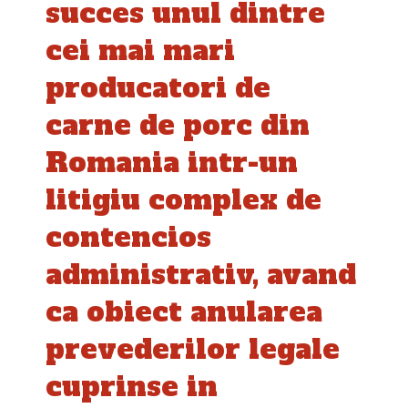
succes unul dintre
cei mai mari
producatori de
carne de porc din
Romania intr-un
litigiu complex de
contencios
administrativ, avand
ca obiect anularea
prevederilor legale
cuprinse in