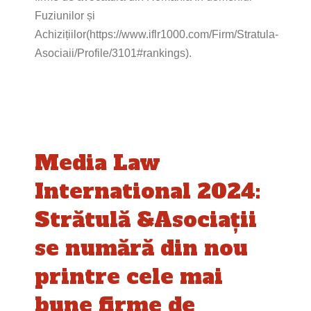
Fuziunilor și
Achizițiilor(https://www.iflr1000.com/Firm/Stratula-
Asociaii/Profile/3101#rankings).
Media Law
International 2024:
Strătulă &Asociații
se numără din nou
printre cele mai
bune firme de