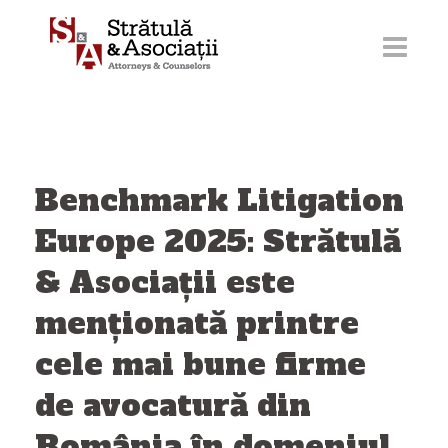
Sari
la
conținut
Benchmark Litigation
Europe 2025: Strătulă
& Asociații este
menționată printre
cele mai bune firme
de avocatură din
România în domeniul