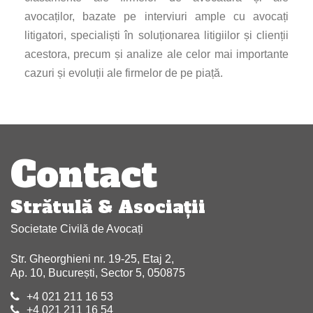
avocaților, bazate pe interviuri ample cu avocați
litigatori, specialiști în soluționarea litigiilor și clienții
acestora, precum și analize ale celor mai importante
cazuri și evoluții ale firmelor de pe piață.
Navigare
articole
Contact
Strătulă & Asociaţii
Societate Civilă de Avocați
Str. Gheorghieni nr. 19-25, Etaj 2,
Ap. 10, București, Sector 5, 050875
+4 021 211 16 53
+4 021 211 16 54