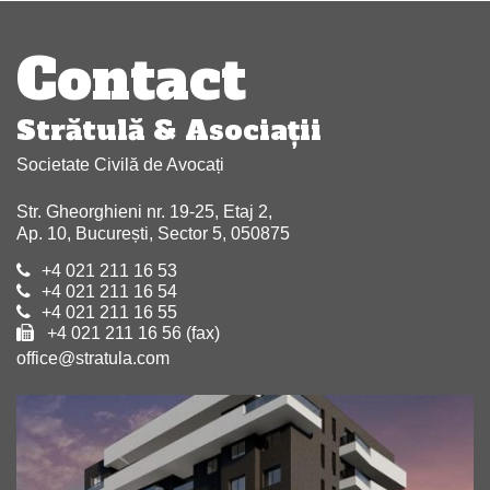
Navigare
articole
Contact
Strătulă & Asociaţii
Societate Civilă de Avocați
Str. Gheorghieni nr. 19-25, Etaj 2,
Ap. 10, București, Sector 5, 050875
+4 021 211 16 53
+4 021 211 16 54
+4 021 211 16 55
+4 021 211 16 56 (fax)
office@stratula.com