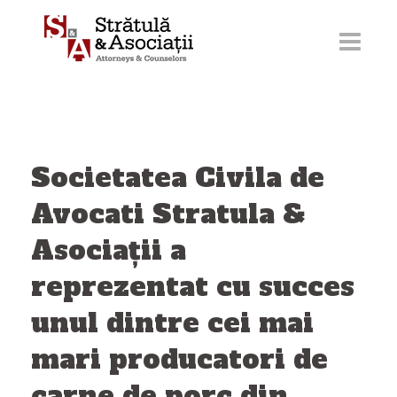
Sari
la
conținut
Societatea Civila de
Avocati Stratula &
Asociații a
reprezentat cu succes
unul dintre cei mai
mari producatori de
carne de porc din