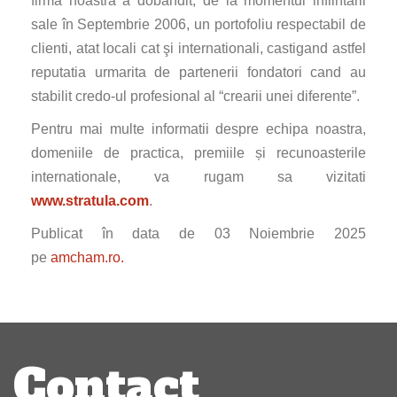
firma noastra a dobandit, de la momentul infiintarii
sale în Septembrie 2006, un portofoliu respectabil de
clienti, atat locali cat şi internationali, castigand astfel
reputatia urmarita de partenerii fondatori cand au
stabilit credo-ul profesional al “crearii unei diferente”.
Pentru mai multe informatii despre echipa noastra,
domeniile de practica, premiile și recunoasterile
internationale, va rugam sa vizitati
www.stratula.com
.
Publicat în data de 03 Noiembrie 2025
pe
amcham.ro.
Navigare
articole
Contact