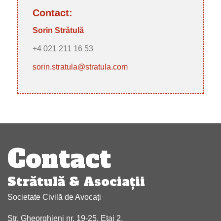
Contact:
Sorin Strătulă
+4 021 211 16 53
sorin.stratula@stratula.com
Navigare
articole
Contact
Strătulă & Asociaţii
Societate Civilă de Avocați
Str. Gheorghieni nr. 19-25, Etaj 2,