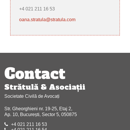
+4 021 211 16 53
oana.stratula@stratula.com
Navigare
articole
Contact
Strătulă & Asociaţii
Societate Civilă de Avocați
Str. Gheorghieni nr. 19-25, Etaj 2,
Ap. 10, București, Sector 5, 050875
+4 021 211 16 53
+4 021 211 16 54