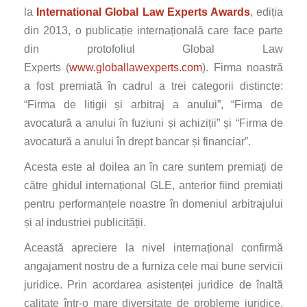
la
I
nternational Global Law Experts Awards
, ediția
din 2013, o publicație internațională care face parte
din protofoliul Global Law
Experts (
www.globallawexperts.com
). Firma noastră
a fost premiată în cadrul a trei categorii distincte:
“Firma de litigii și arbitraj a anului”, “Firma de
avocatură a anului în fuziuni și achiziții” și “Firma de
avocatură a anului în drept bancar și financiar”.
Acesta este al doilea an în care suntem premiați de
către ghidul internațional GLE, anterior fiind premiați
pentru performanțele noastre în domeniul arbitrajului
și al industriei publicității.
Această apreciere la nivel internațional confirmă
angajament nostru de a furniza cele mai bune servicii
juridice. Prin acordarea asistenței juridice de înaltă
calitate într-o mare diversitate de probleme juridice,