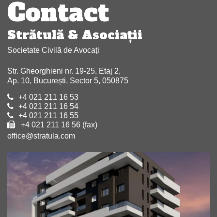
articole
Contact
Strătulă & Asociaţii
Societate Civilă de Avocați
Str. Gheorghieni nr. 19-25, Etaj 2,
Ap. 10, București, Sector 5, 050875
+4 021 211 16 53
+4 021 211 16 54
+4 021 211 16 55
+4 021 211 16 56 (fax)
office@stratula.com