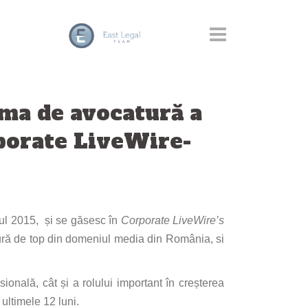
rma de avocatură a
porate LiveWire-
nul 2015, și se găsesc în
Corporate LiveWire’s
ură de top din domeniul media din România, si
sională, cât și a rolului important în creșterea
ultimele 12 luni.