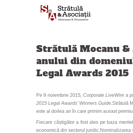
Sari
la
conținut
Strătulă Mocanu & 
anului din domeniu
Legal Awards 2015
Pe 9 noiembrie 2015
, Corporate LiveWire
a pu
2015 Legal Awards’ Winners Guide
.Strătulă 
este al doilea an în care primim aceast premiu
Fiecare câștigător a fost ales pe baza meritelo
economică din sectorul juridic.Nominalizarea s-a