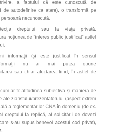
rivire
, a faptului
că
este
cunoscută
de
i
de autodefinire
ca
atare), o
transformă
pe
o
persoană
necunoscută
.
tecţia
dreptului
sau
la
viaţa
privată
,
ura
noţiunea
de “
interes
public justificat” astfel
ui.
imi
informaţii
(
şi
este justificat
în
sensul
formaţii
nu ar
mai
putea
opune
imitarea
sau
chiar afectarea
fiind
,
în
astfel de
 cum ar
fi
: atitudinea
subiectivă
şi
maniera
de
 ale ziaristului/prezentatorului (aspect extrem
uală
a
reglementărilor
CNA
în
domeniu (de ex.
al
dreptului
la
replică
,
al
solicitării
de dovezi
care
s-au supus benevol acestui cod privat),
s.