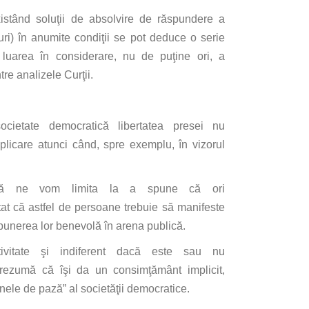
istând
soluţii
de absolvire de
răspundere
a
uri)
în
anumite
condiţii
se
pot deduce o serie
luarea
în
considerare
, nu de
puţine
ori, a
tre
analizele
Curţii
.
societate
democratică
libertatea
presei nu
plicare atunci
când
, spre exemplu,
în
vizorul
ă
ne vom
limita
la
a spune
că
ori
tat
că
astfel de persoane trebuie
să
manifeste
unerea lor
benevolă
în
arena
publică
.
ivitate
şi
indiferent
dacă
este
sau
nu
rezumă
că
îşi
da
un
consimţământ
implicit,
inele
de
pază
”
al
societăţii
democratice.