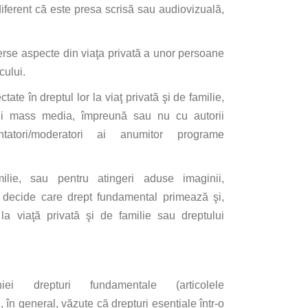
diferent
că
este
presa
scrisă
sau
audiovizuală
,
erse aspecte
din
viaţa
privată
a unor persoane
cului.
ctate
în
dreptul lor
la
viaţ
privată
şi
de familie,
rii mass media,
împreună
sau
nu cu autorii
atori/moderatori
ai
anumitor programe
ilie,
sau
pentru atingeri aduse imaginii,
 decide
care
drept fundamental
primează
şi
,
r
la
viaţă
privată
şi
de familie
sau
dreptului
iei
drepturi fundamentale (articolele
d
,
în
general,
văzute
că
drepturi
esenţiale
într
-o