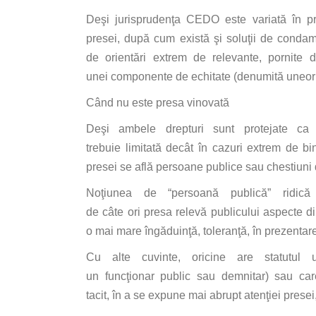
Deşi
jurisprudenţa
CEDO este
variată
în
pr
presei,
după
cum
există
şi
soluţii
de condamna
de
orientări
extrem de
relevante
, pornite
unei
componente
de echitate (
denumită
uneori
Când
nu este
presa
vinovată
Deşi
ambele drepturi
sunt
protejate
ca
trebuie
limitată
decât
în
cazuri extrem de bin
presei
se
află
persoane publice
sau
chestiuni
Noţiunea
de “
persoană
publică
”
ridică
de
câte
ori
presa
relevă
publicului aspecte
d
o
mai
mare
îngăduinţă
,
toleranţă
,
în
prezentar
Cu alte
cuvinte
, oricine are
statutul
un
un
funcţionar
public
sau
demnitar)
sau
car
tacit,
în
a
se
expune
mai
abrupt
atenţiei
presei