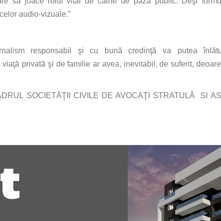
are
să
joace rolul vital de
câine
de
pază
public.
Deşi
formu
celor audio-vizuale.”
rnalism responsabil
şi
cu
bună
credinţă
va
putea
înlăt
a
viaţă
privată
şi
de familie ar avea, inevitabil, de suferit, deoar
ADRUL
SOCIETĂŢII
CIVILE DE
AVOCAŢI
STRATULĂ SI
AS
t