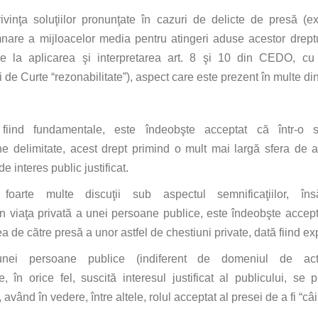
ivinţa
soluţiilor
pronunţate
în
cazuri de delicte de
presă
(
ex
re a mijloacelor media pentru atingeri aduse acestor drept
 de
la
aplicarea
şi
interpretarea art. 8
şi
10
din
CEDO, cu 
 de Curte “rezonabilitate”), aspect
care
este prezent
în
multe
din
fiind
fundamentale, este
îndeobşte
acceptat
că
într
-o 
e delimitate, acest drept primind o
mult
mai
largă
sfera
de a
 de
interes
public justificat.
foarte
multe
discuţii
sub aspectul
semnificaţiilor
,
îns
in
viaţa
privată
a unei persoane publice, este
îndeobşte
accep
ea de
către
presă
a unor astfel de chestiuni private,
dată
fiind
exp
ei persoane publice (indiferent de domeniul de act
e
,
în
orice fel,
suscită
interesul
justificat
al
publicului,
se
p
,
având
în
vedere,
între
altele, rolul acceptat
al
presei de a
fi
“
câ