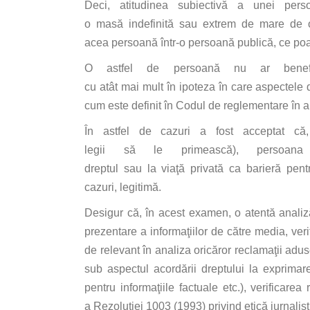
Deci, atitudinea
subiectivă
a unei pers
o
masă
indefinită
sau
extrem de
mare
de 
acea
persoană
într
-o
persoană
publică
, ce po
O astfel de
persoană
nu ar bene
cu
atât
mai
mult
în
ipoteza
în
care
aspectele
cum este definit
în
Codul de reglementare
în
a
În
astfel de cazuri a fost acceptat
că
legii
să
le
primească
),
persoana
dreptul
sau
la
viaţă
privată
ca
barieră
pent
cazuri,
legitimă
.
Desigur
că
,
în
acest examen, o
atentă
anali
prezentare a
informaţiilor
de
către
media, veri
de relevant
în
analiza
oricăror
reclamaţii
aduse
sub aspectul
acordării
dreptului
la
exprimar
pentru
informaţiile
factuale etc.), verificarea
a
Rezoluţiei
1003 (1993)
privind
etică
jurnalis