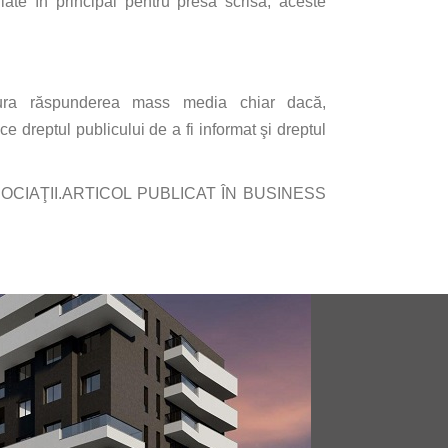
late
în
principal pentru
presa
scrisă
, aceste
ura
răspunderea
mass media chiar
dacă
,
ece dreptul publicului de a
fi
informat
şi
dreptul
OCIAŢII
.ARTICOL PUBLICAT
ÎN
BUSINESS