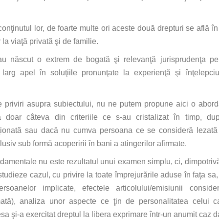
conţinutul
lor, de foarte
multe
ori aceste
două
drepturi
se
află
în
r
la
viaţă
privată
şi
de familie.
 au
născut
o extrem de
bogată
şi
relevanţă
jurisprudenţa
pe
larg apel
în
soluţiile
pronunţate
la
experienţă
şi
înţelepci
priviri
asupra
subiectului, nu ne putem propune aici o abor
a
doar
câteva
din
criteriile ce s-au cristalizat
în
timp
,
du
ionată
sau
dacă
nu cumva
persoana
ce
se
consideră
lezată
lusiv
sub
formă
acoperirii
în
bani
a atingerilor afirmate.
ndamentale nu este rezultatul unui examen simplu,
ci
,
dimpotriv
tudieze cazul, cu privire
la
toate
împrejurările
aduse
în
faţa
sa
soanelor implicate, efectele articolului/emisiunii
conside
ată
),
analiza
unor aspecte ce
ţin
de personalitatea celui
c
esa
şi
-a
exercitat
dreptul
la
libera
exprimare
într
-un anumit caz
d