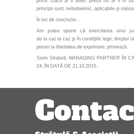
primi.
Dacă
ar
fi
altfel,
presă
nu ar
fi
în
st
principii
sunt
,
neîndoielnic
, aplicabile
şi
mijloa
În
loc de concluzie…
Am
putea
spune
că
exercitarea unui ju
de
la
caz
la
caz
şi
în
condiţiile
legii, dreptul
l
presei
la
libertatea
de exprimare,
primează
.
Sorin Stratulă, MANAGING PARTNER
ÎN
C
24,
ÎN
DATĂ
DE 21.10.2015.
Navigare
Contac
articole