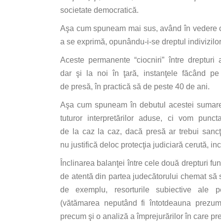
societate
democratică
.
Aşa
cum spuneam
mai
sus
,
având
în
vedere
a
se
exprimă
,
opunându
-i-
se
dreptul indivizilo
Aceste
permanente
“ciocniri”
între
drepturi
dar
şi
la
noi
în
ţară
,
instanţele
făcând
pe 
de
presă
,
în
practică
să
de
peste
40 de ani.
Aşa
cum spuneam
în
debutul
acestei
sumare 
tuturor
interpretărilor
aduse,
ci
vom
punct
de
la
caz
la
caz,
dacă
presă
ar trebui
sancţ
nu
justifică
deloc
protecţia
judiciară
cerută
,
inc
Înclinarea
balanţei
între
cele
două
drepturi fu
de
atentă
din
partea
judecătorului
chemat
să
s
de exemplu, resorturile subiective ale per
(
vătămarea
neputând
fi
întotdeauna
prezum
precum
şi
o
analiză
a
împrejurărilor
în
care
pr