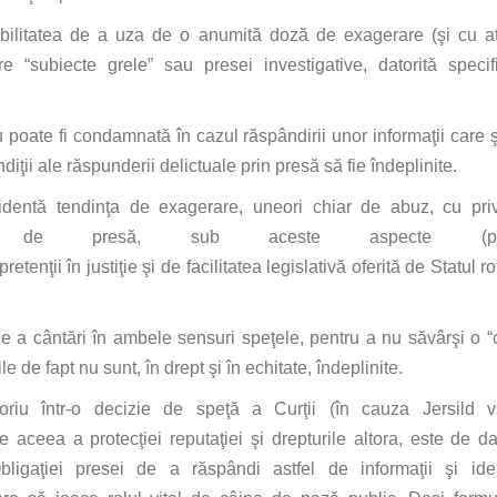
bilitatea
de a
uza
de o
anumită
doză
de exagerare (
şi
cu
a
e “subiecte grele”
sau
presei investigative,
datorită
specifi
 poate
fi
condamnată
în
cazul
răspândirii
unor
informaţii
care
diţii
ale
răspunderii
delictuale
prin
presă
să
fie
îndeplinite
.
identă
tendinţa
de exagerare, uneori chiar de abuz, cu pri
de
presă
, sub aceste aspecte (p
pretenţii
în
justiţie
şi
de facilitatea
legislativă
oferită
de
Statul
r
de a
cântări
în
ambele sensuri
speţele
, pentru a nu
săvârşi
o “
ile
de fapt nu
sunt
,
în
drept
şi
în
echitate,
îndeplinite
.
toriu
într
-o decizie de
speţă
a
Curţii
(
în
cauza
Jersild 
e aceea a
protecţiei
reputaţiei
şi
drepturile altora, este de
da
bligaţiei
presei de a
răspândi
astfel de
informaţii
şi
ide