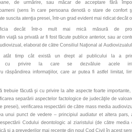
oane, de
urmărire
,
sau
măcar
de acceptare
fără
împot
oameni (sens
în
care
persoana
denotă
o stare de confort
ş
ate
suscita
atenţia
presei,
într
-un grad
evident
mai
ridicat
decât
ficia
decât
într
-o
mult
mai
mică
măsură
de
pro
din
viaţă
sa
privată
ar
fi
fost
făcute
publice anterior,
sau
ar
cont
udiovizual, elaborat de
către
Consiliul
Naţional
al
Audiovizualul
,
atât
timp
cât
există
un drept
al
publicului
la
a pr
cu privire
la
care
se
dezvăluie
acele
in
ru
răspândirea
informaţiilor
,
care
ar
putea
fi
astfel limitat, l
ză
trebuie
făcută
şi
cu privire
la
alte aspecte foarte
importante
,
ficarea
separării
aspectelor factologice de
judecăţile
de valoare
 presei), verificarea
respectării
de
către
mass media
audioviz
ea unui punct de vedere – principiul audiatur
et
altera
pars
,
respectării
Codului deontologic
al
ziaristului (de
către
media
tică
şi
a prevederilor
mai
recente
din
noul Cod Civil
în
acest sen