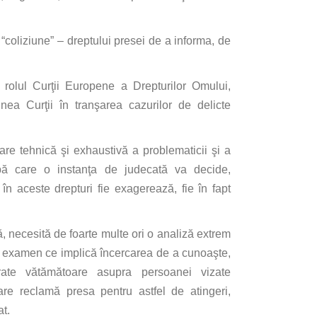
“coliziune” – dreptului presei de a
informa
, de
 rolul
Curţii
Europene a Drepturilor Omului,
unea
Curţii
în
tranşarea
cazurilor de delicte
dare
tehnică
şi
exhaustivă
a problematicii
şi
a
pă
care
o
instanţa
de
judecată
va
decide,
în
aceste drepturi fie
exagerează
, fie
în
fapt
ă
,
necesită
de foarte
multe
ori o
analiză
extrem
, examen ce
implică
încercarea
de a
cunoaşte
,
rate
vătămătoare
asupra
persoanei vizate
are
reclamă
presa
pentru astfel de atingeri,
at
.