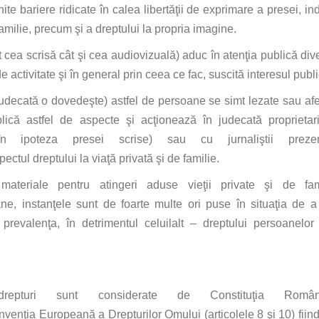
nite
bariere ridicate
în
calea
libertăţii
de exprimare a presei, in
amilie, precum
şi
a dreptului
la
propria
imagine
.
t
cea
scrisă
cât
şi
cea
audiovizuală
) aduc
în
atenţia
publică
div
e activitate
şi
în
general
prin
ceea ce fac,
suscită
interesul
publi
judecată
o
dovedeşte
) astfel de persoane
se
simt
lezate
sau
afe
lică
astfel de aspecte
şi
acţionează
în
judecată
proprieta
în
ipoteza
presei scrise)
sau
cu
jurnaliştii
prezent
pectul dreptului
la
viaţă
privată
şi
de familie.
ateriale pentru atingeri aduse
vieţii
private
şi
de fam
ane,
instanţele
sunt
de foarte
multe
ori puse
în
situaţia
de a
prevalenţa
,
în
detrimentul celuilalt – dreptului persoanelo
repturi
sunt
considerate
de
Constituţia
Român
nvenţia
Europeană
a Drepturilor Omului (articolele 8
şi
10)
fiin