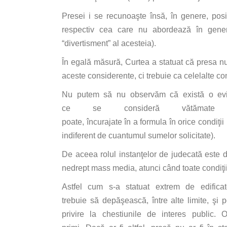
Presei i
se
recunoaşte
însă
,
în
genere,
posi
respectiv
cea
care
nu
abordează
în
gener
“divertisment”
al
acesteia
).
În
egală
măsură
,
Curtea
a statuat
că
presa
nu
aceste considerente,
ci
trebuie
ca
celelalte
con
Nu putem
să
nu
observăm
că
există
o
ev
ce
se
consideră
vătămate
poate,
încurajate
în
a
formula
în
orice
condiţii
indiferent de cuantumul sumelor solicitate).
De aceea rolul
instanţelor
de
judecată
este 
nedrept mass media, atunci
când
toate
condiţi
Astfel cum s-a statuat extrem de edifica
trebuie
să
depăşească
,
între
alte limite,
şi
p
privire
la
chestiunile de
interes
public.
O