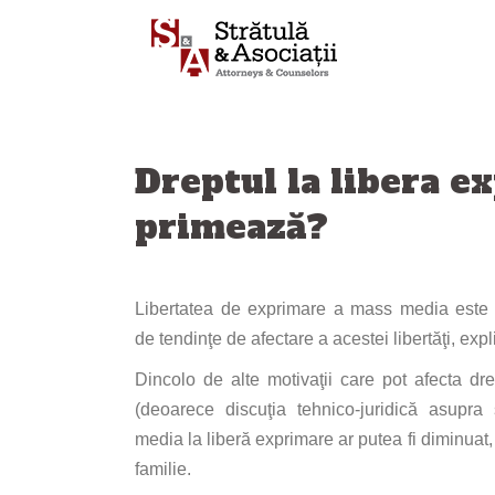
Sari
la
conținut
Dreptul la libera ex
primează?
Libertatea
de exprimare a mass media este
de
tendinţe
de afectare a
acestei
libertăţi
, expl
Dincolo de alte
motivaţii
care
pot
afecta
dre
(deoarece
discuţia
tehnico-
juridică
asupra
s
media
la
liberă
exprimare ar
putea
fi
diminuat, 
familie.