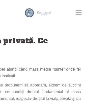
 privată. Ce
el atunci
când
mass media “simte” orice fel
u
instituţii
.
l ne propunem
să
abordăm
, extrem de succint
în
ce
condiţii
dreptul fundamental
al
mass
amental, respectiv dreptul
la
viaţa
privată
şi
de