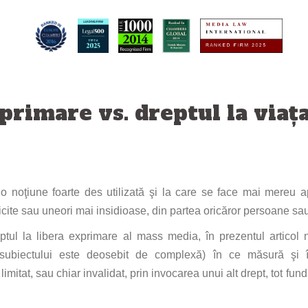
primare vs. dreptul la viața
 o
noţiune
foarte
des
utilizată
şi
la
care
se
face
mai
mereu ap
icite
sau
uneori
mai
insidioase,
din
partea
oricăror
persoane
sa
ptul
la
libera
exprimare
al
mass media,
în
prezentul artico
ubiectului este deosebit de
complexă
)
în
ce
măsură
şi
limitat,
sau
chiar invalidat,
prin
invocarea unui
alt
drept,
tot
fund