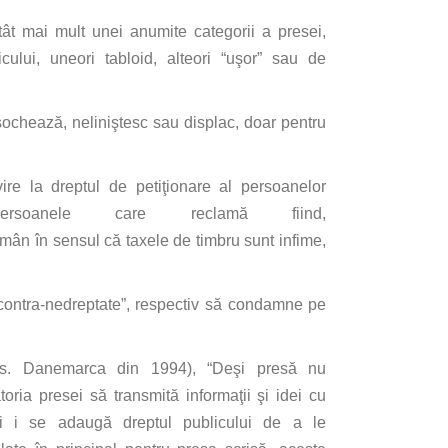
tât
mai
mult
unei anumite categorii a presei,
cului, uneori tabloid, alteori “
uşor
”
sau
de
şochează
,
neliniştesc
sau
displac, doar pentru
vire
la
dreptul de
petiţionare
al
persoanelor
ersoanele
care
reclamă
fiind
,
omân
în
sensul
că
taxele de timbru
sunt
infime,
contra
-nedreptate”, respectiv
să
condamne pe
vs.
Danemarca
din
1994), “
Deşi
presă
nu
toria
presei
să
transmită
informaţii
şi
idei cu
i i
se
adaugă
dreptul publicului de a le