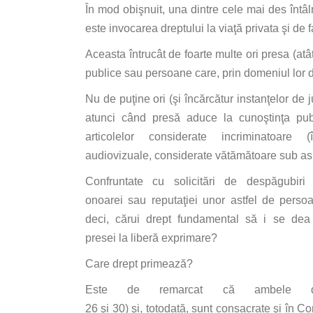
În
mod
obişnuit
,
una
dintre
cele
mai
des
întâl
este invocarea dreptului
la
viaţă
privata
şi
de f
Aceasta
întrucât
de foarte
multe
ori
presa
(
atâ
publice
sau
persoane
care
,
prin
domeniul lor d
Nu de
puţine
ori (
şi
încărcătur
instanţelor
de
atunci
când
presă
aduce
la
cunoştinţa
pub
articolelor
considerate
incriminatoare
(
audiovizuale,
considerate
vătămătoare
sub as
Confruntate cu
solicitări
de
despăgubiri
m
onoarei
sau
reputaţiei
unor astfel de perso
deci,
cărui
drept fundamental
să
i
se
dea
presei
la
liberă
exprimare?
Care
drept
primează
?
Este de remarcat
că
ambele d
26
şi
30)
şi
,
totodată
,
sunt
consacrate
şi
în
Co