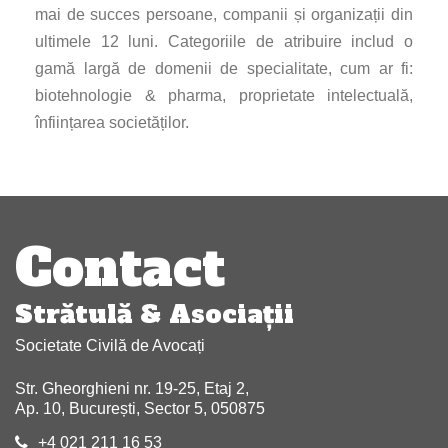
mai de succes persoane, companii și organizații din
ultimele 12 luni. Categoriile de atribuire includ o
gamă largă de domenii de specialitate, cum ar fi:
biotehnologie & pharma, proprietate intelectuală,
înființarea societăților.
Navigare
articole
Contact
Strătulă & Asociaţii
Societate Civilă de Avocați
Str. Gheorghieni nr. 19-25, Etaj 2,
Ap. 10, București, Sector 5, 050875
+4 021 211 16 53