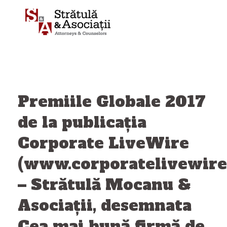
Sari
la
conținut
Premiile Globale 2017
de la publicația
Corporate LiveWire
(www.corporatelivewire
– Strătulă Mocanu &
Asociaţii, desemnata
Cea mai bună firmă de