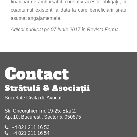
financiar nerambursabil, corelativ acestor obligaţii, în
cuantumul existent la data la care beneficiarii şi-au
asumat angajamentele.
Articol publicat pe 07 Iunie 2017 în Revista Ferma.
Navigare
articole
Contact
Strătulă & Asociaţii
Societate Civilă de Avocați
Str. Gheorghieni nr. 19-25, Etaj 2,
Ap. 10, București, Sector 5, 050875
+4 021 211 16 53
+4 021 211 16 54