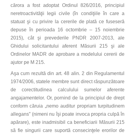
cărora a fost adoptat Ordinul 826/2016, principiul
neretroactivităţii legii civile (în condiţiile în care a
statuat şi cu privire la cererile de plată ce fuseseră
depuse în perioada 16 octombrie – 15 noiembrie
2015), cât şi prevederile PNDR 2007-2013, ale
Ghidului solicitantului aferent Măsurii 215 şi ale
Ordinelor MADR de aprobare a modelului cererii de
ajutor pe M 215.
Aşa cum rezultă din art. 48 alin. 2 din Regulamentul
1974/2006, statele membre sunt direct răspunzătoare
de corectitudinea calculului sumelor aferente
angajamentelor. Or, pornind de la principiul de drept
conform căruia „nemo auditur propriam turpitudinem
allegans” (nimeni nu îşi poate invoca propria culpă în
apărare), este inadmisibil ca beneficiarii Măsurii 215
să fie singurii care suportă consecinţele erorilor de