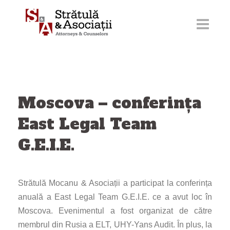
Sari
la
conținut
Moscova – conferința
East Legal Team
G.E.I.E.
Strătulă Mocanu & Asociații a participat la conferința
anuală a East Legal Team G.E.I.E. ce a avut loc în
Moscova. Evenimentul a fost organizat de către
membrul din Rusia a ELT, UHY-Yans Audit. În plus, la