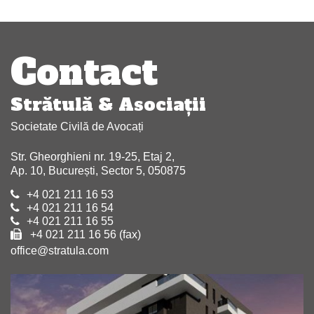
Navigare
articole
Contact
Strătulă & Asociaţii
Societate Civilă de Avocați
Str. Gheorghieni nr. 19-25, Etaj 2,
Ap. 10, București, Sector 5, 050875
+4 021 211 16 53
+4 021 211 16 54
+4 021 211 16 55
+4 021 211 16 56 (fax)
office@stratula.com