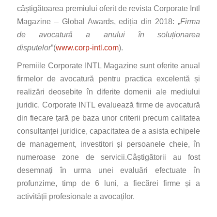
câștigătoarea premiului oferit de revista Corporate Intl
Magazine – Global Awards, ediția din 2018: „
Firma
de avocatură a anului în
soluționarea
disputelor
”(
www.corp-intl.com
).
Premiile Corporate INTL Magazine sunt oferite anual
firmelor de avocatură pentru practica excelentă și
realizări deosebite în diferite domenii ale mediului
juridic. Corporate INTL evaluează firme de avocatură
din fiecare țară pe baza unor criterii precum calitatea
consultanței juridice, capacitatea de a asista echipele
de management, investitori și persoanele cheie, în
numeroase zone de servicii.Câștigătorii au fost
desemnați în urma unei evaluări efectuate în
profunzime, timp de 6 luni, a fiecărei firme și a
activității profesionale a avocaților.