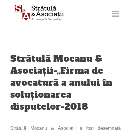
Sari
la
conținut
Strătulă Mocanu &
Asociații-„Firma de
avocatură a anului în
soluționarea
disputelor-2018
Strătulă Mocanu & Asociații a fost desemnată