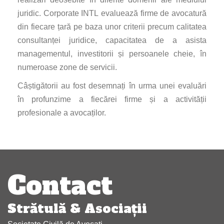
juridic. Corporate INTL evaluează firme de avocatură
din fiecare țară pe baza unor criterii precum calitatea
consultanței juridice, capacitatea de a asista
managementul, investitorii și persoanele cheie, în
numeroase zone de servicii.
Câștigătorii au fost desemnați în urma unei evaluări
în profunzime a fiecărei firme și a activității
profesionale a avocaților.
Navigare
articole
Contact
Strătulă & Asociaţii