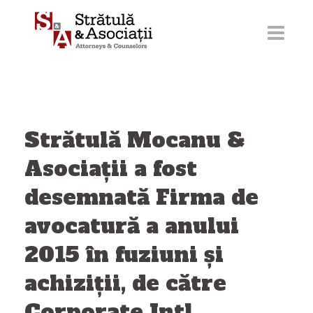
Sari
la
conținut
Strătulă Mocanu &
Asociaţii a fost
desemnată Firma de
avocatură a anului
2015 în fuziuni și
achiziții, de către
Corporate Intl