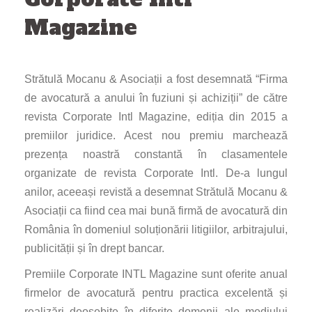
Magazine
Strătulă Mocanu & Asociații a fost desemnată “Firma
de avocatură a anului în fuziuni și achiziții” de către
revista Corporate Intl Magazine, ediția din 2015 a
premiilor juridice. Acest nou premiu marchează
prezența noastră constantă în clasamentele
organizate de revista Corporate Intl. De-a lungul
anilor, aceeași revistă a desemnat Strătulă Mocanu &
Asociații ca fiind cea mai bună firmă de avocatură din
România în domeniul soluționării litigiilor, arbitrajului,
publicității și în drept bancar.
Premiile Corporate INTL Magazine sunt oferite anual
firmelor de avocatură pentru practica excelentă și
realizări deosebite în diferite domenii ale mediului