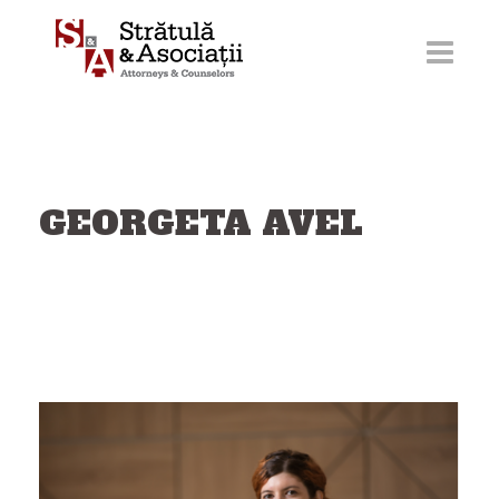
Sari
la
conținut
GEORGETA AVEL