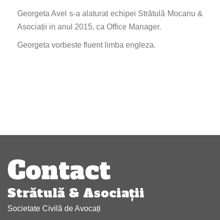
Georgeta Avel s-a alaturat echipei Strătulă Mocanu &
Asociații in anul 2015, ca Office Manager.
Georgeta vorbeste fluent limba engleza.
Navigare
articole
Contact
Strătulă & Asociaţii
Societate Civilă de Avocați