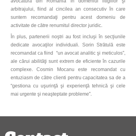
avocatură din România în domeniul litigiilor şi
arbitrajului, fiind al cincilea an consecutiv în care
suntem recomandaţi pentru acest domeniu de
activitate de către renumitul director juridic.
În plus, partenerii noştri au fost incluşi în secţiunile
dedicate avocaţilor individuali. Sorin Strătulă este
recomandat ca fiind “un avocat analitic şi meticulos”,
ale cărui abilităţi sunt extrem de eficiente în cazurile
complexe. Cosmin Mocanu este recomandat cu
entuziasm de către clienti pentru capacitatea sa de a
“gestiona cu uşurinţă şi experienţă tehnică şi cele
mai urgente şi neaşteptate probleme”.
Navigare
articole