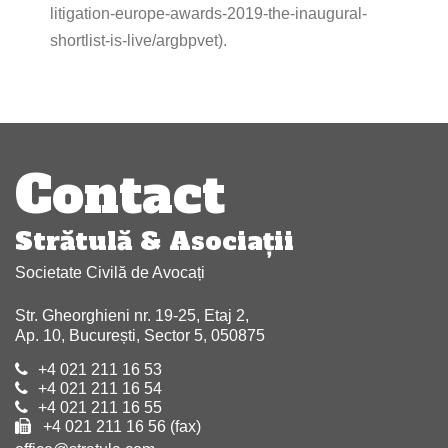
litigation-europe-awards-2019-the-inaugural-
shortlist-is-live/argbpvet).
Navigare
în
Contact
articole
Strătulă & Asociaţii
Societate Civilă de Avocați
Str. Gheorghieni nr. 19-25, Etaj 2,
Ap. 10, București, Sector 5, 050875
+4 021 211 16 53
+4 021 211 16 54
+4 021 211 16 55
+4 021 211 16 56 (fax)