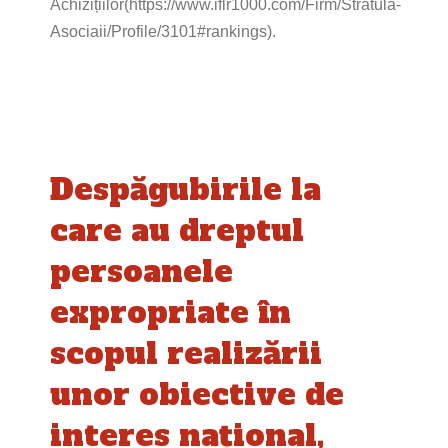
Achizițiilor(https://www.iflr1000.com/Firm/Stratula-
Asociaii/Profile/3101#rankings).
Despăgubirile la
care au dreptul
persoanele
expropriate în
scopul realizării
unor obiective de
interes național,