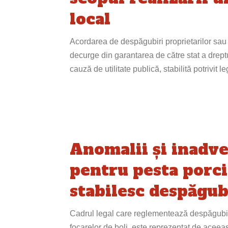
local
Acordarea de despăgubiri proprietarilor sau t
decurge din garantarea de către stat a dreptu
cauză de utilitate publică, stabilită potrivit l
Anomalii și inadve
pentru pesta porci
stabilesc despăgub
Cadrul legal care reglementează despăgubirile
focarelor de boli, este reprezentat de acee