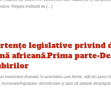
nalize. Regula instituită de […]
rtențe legislative privind 
nă africană.Prima parte-De
birilor
n eveniment dramatic în activitatea unei ferme, atât din punct d
, incinerare/îngropare, dezinfectare și apoi să aștepte despăgubir