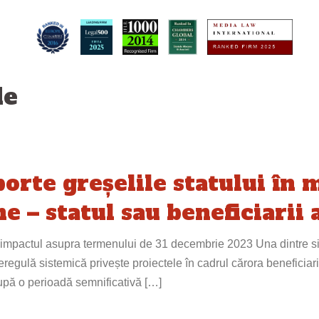
le
porte greșelile statului în
e – statul sau beneficiarii 
și impactul asupra termenului de 31 decembrie 2023 Una dintre sit
egulă sistemică privește proiectele în cadrul cărora beneficiarii
după o perioadă semnificativă […]