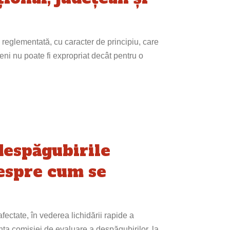
e reglementată, cu caracter de principiu, care
meni nu poate fi expropriat decât pentru o
despăgubirile
espre cum se
fectate, în vederea lichidării rapide a
ta comisiei de evaluare a despăgubirilor, la