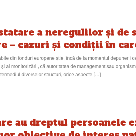
tatare a neregulilor și de s
 – cazuri și condiții în car
bile din fonduri europene știe, încă de la momentul depunerii cere
și al monitorizării, că autoritatea de management sau organismu
intermediul diverselor structuri, orice aspecte […]
are au dreptul persoanele e
nor obiective de interes naț