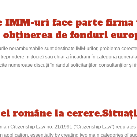
e IMM-uri face parte firma 
în obținerea de fonduri eur
durile nerambursabile sunt destinate IMM-urilor, problema corectei
ntreprindere mijlocie) sau chiar a încadrării în categoria generală
te numeroase discuții în rândul solicitanților, consultanților și în
i române la cerere.Situații
n Citizenship Law no. 21/1991 (“Citizenship Law”) regulates t
application, essentially by creating two main categories of suc