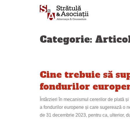
Sari
la
conținut
Categorie: Artico
Cine trebuie să su
fondurilor europen
Întârzieri în mecanismul cererilor de plată 
a fondurilor europene și care sugerează o ner
de 31 decembrie 2023, pentru ca, ulterior, 