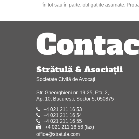
în tot sau în parte, obligațiile asumate. Prob
Navigare
Contac
în
articole
Strătulă & Asociaţii
Societate Civilă de Avocați
Str. Gheorghieni nr. 19-25, Etaj 2,
Ap. 10, București, Sector 5, 050875
+4 021 211 16 53
+4 021 211 16 54
+4 021 211 16 55
+4 021 211 16 56 (fax)
office@stratula.com