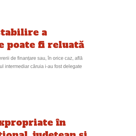
tabilire a
e poate fi reluată
rii de finanțare sau, în orice caz, află
l intermediar căruia i-au fost delegate
xpropriate în
ional, județean și