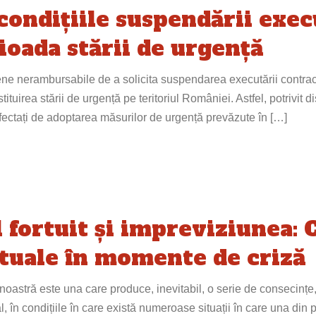
ondițiile suspendării exec
ioada stării de urgență
ene nerambursabile de a solicita suspendarea executării contracte
ituirea stării de urgență pe teritoriul României. Astfel, potrivit di
fectați de adoptarea măsurilor de urgență prevăzute în […]
l fortuit și impreviziunea: 
ctuale în momente de criză
 noastră este una care produce, inevitabil, o serie de consecințe,
al, în condițiile în care există numeroase situații în care una din 