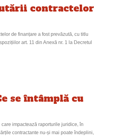
utării contractelor
lor de finanțare a fost prevăzută, cu titlu
spozițiilor art. 11 din Anexă nr. 1 la Decretul
Ce se întâmplă cu
 care impactează raporturile juridice, în
părțile contractante nu-și mai poate îndeplini,