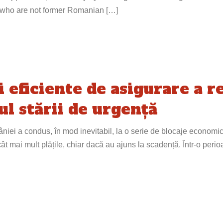
ns who are not former Romanian […]
i eficiente de asigurare a r
ul stării de urgență
mâniei a condus, în mod inevitabil, la o serie de blocaje economico
 mai mult plățile, chiar dacă au ajuns la scadență. Într-o perio