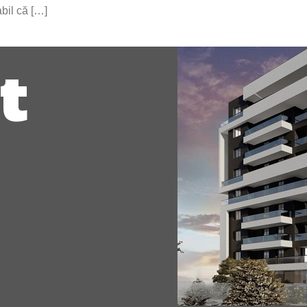
abil că […]
t