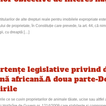
itularilor de alte drepturi reale pentru imobilele expropriate est
lui de proprietate, în Constituție care prevede, la art. 44, că ni
egii, cu dreaptă […]
rtențe legislative privind 
nă africană.A doua parte-D
irile
 ce se cuvin proprietarilor de animale tăiate, ucise sau altfel a
ași Hotărâre de Guvern nr. 1214/2009 care stabilește și componen