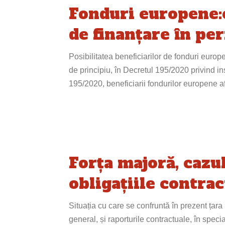
Fonduri europene:c
de finanțare în per
Posibilitatea beneficiarilor de fonduri europ
de principiu, în Decretul 195/2020 privind inst
195/2020, beneficiarii fondurilor europene a
Forța majoră, cazu
obligațiile contra
Situația cu care se confruntă în prezent țara
general, și raporturile contractuale, în speci