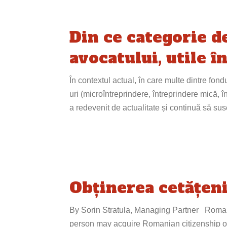
Din ce categorie d
avocatului, utile 
În contextul actual, în care multe dintre fon
uri (microîntreprindere, întreprindere mică, î
a redevenit de actualitate și continuă să susci
Obținerea cetățenie
By Sorin Stratula, Managing Partner Romania
person may acquire Romanian citizenship on 