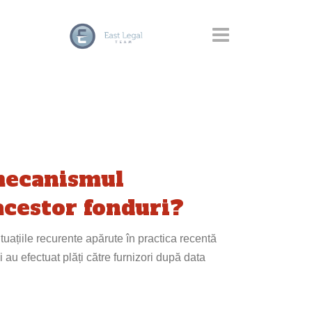
 mecanismul
acestor fonduri?
uațiile recurente apărute în practica recentă
 au efectuat plăți către furnizori după data