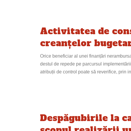
Activitatea de cons
creanțelor bugetare
Orice beneficiar al unei finanțări nerambursa
destul de repede pe parcursul implementării 
atribuții de control poate să reverifice, prin 
Despăgubirile la c
scopul realizării u