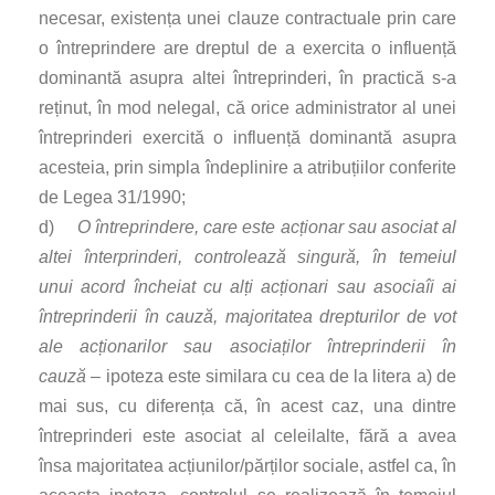
necesar, existența unei clauze contractuale prin care
o întreprindere are dreptul de a exercita o influență
dominantă asupra altei întreprinderi, în practică s-a
reținut, în mod nelegal, că orice administrator al unei
întreprinderi exercită o influență dominantă asupra
acesteia, prin simpla îndeplinire a atribuțiilor conferite
de Legea 31/1990;
d)
O întreprindere, care este acționar sau asociat al
altei înterprinderi, controlează singură, în temeiul
unui acord încheiat cu alți acționari sau asociaîi ai
întreprinderii în cauză, majoritatea drepturilor de vot
ale acționarilor sau asociaților întreprinderii în
cauză
– ipoteza este similara cu cea de la litera a) de
mai sus, cu diferența că, în acest caz, una dintre
întreprinderi este asociat al celeilalte, fără a avea
însa majoritatea acțiunilor/părților sociale, astfel ca, în