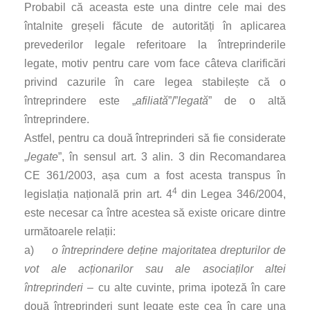
Probabil că aceasta este una dintre cele mai des
întalnite greșeli făcute de autorități în aplicarea
prevederilor legale referitoare la întreprinderile
legate, motiv pentru care vom face câteva clarificări
privind cazurile în care legea stabilește că o
întreprindere este „
afiliată
”/”
legată
” de o altă
întreprindere.
Astfel, pentru ca două întreprinderi să fie considerate
„
legate
”, în sensul art. 3 alin. 3 din Recomandarea
CE 361/2003, așa cum a fost acesta transpus în
4
legislația națională prin art. 4
din Legea 346/2004,
este necesar ca între acestea să existe oricare dintre
următoarele relații:
a)
o întreprindere deține majoritatea drepturilor de
vot ale acționarilor sau ale asociaților altei
întreprinderi
– cu alte cuvinte, prima ipoteză în care
două întreprinderi sunt legate este cea în care una