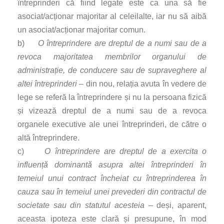
întreprinderi că fiind legate este ca una să fie
asociat/acționar majoritar al celeilalte, iar nu să aibă
un asociat/acționar majoritar comun.
b)
O întreprindere are dreptul de a numi sau de a
revoca majoritatea membrilor organului de
administrație, de conducere sau de supraveghere al
altei întreprinderi
– din nou, relația avuta în vedere de
lege se referă la întreprindere și nu la persoana fizică
și vizează dreptul de a numi sau de a revoca
organele executive ale unei întreprinderi, de către o
altă întreprindere.
c)
O întreprindere are dreptul de a exercita o
influență dominantă asupra altei întreprinderi în
temeiul unui contract încheiat cu întreprinderea în
cauza sau în temeiul unei prevederi din contractul de
societate sau din statutul acesteia
– deși, aparent,
aceasta ipoteza este clară și presupune, în mod