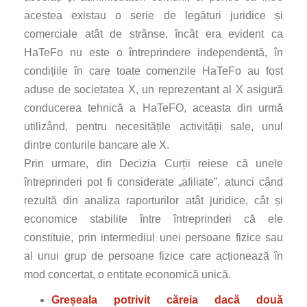
acestea existau o serie de legături juridice și
comerciale atât de strânse, încât era evident ca
HaTeFo nu este o întreprindere independentă, în
condițiile în care toate comenzile HaTeFo au fost
aduse de societatea X, un reprezentant al X asigură
conducerea tehnică a HaTeFO, aceasta din urmă
utilizând, pentru necesitățile activității sale, unul
dintre conturile bancare ale X.
Prin urmare, din Decizia Curții reiese că unele
întreprinderi pot fi considerate „afiliate”, atunci când
rezultă din analiza raporturilor atât juridice, cât și
economice stabilite între întreprinderi că ele
constituie, prin intermediul unei persoane fizice sau
al unui grup de persoane fizice care acționează în
mod concertat, o entitate economică unică.
Greșeala potrivit căreia dacă două