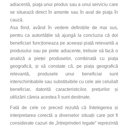
adiacentă, piaţa unui produs sau a unui serviciu care
se situează direct în amonte sau în aval de piaţa în
cauză.
Asa fiind, având în vedere definițiile de mai sus,
pentru ca autoritățile să ajungă la concluzia că doi
beneficiari funcționeaza pe aceeași piață relevantă a
produsului sau pe piete adiacente, trebuie să facă o
analiză a pieței produselor, combinată cu piața
geografică, și să constate că, pe piața geografică
relevantă, produsele unui beneficiar sunt
interschimbabile sau substituibile cu cele ale celuilalt
beneficiar, datorită caracteristicilor, prețurilor și
utilizării căreia acestea îi sunt destinate.
Fată de cele ce preced rezultă că întelegerea și
interpretarea corectă a diverselor situații care pot fi
considerate cazuri de „întreprinderi legate” reprezintă