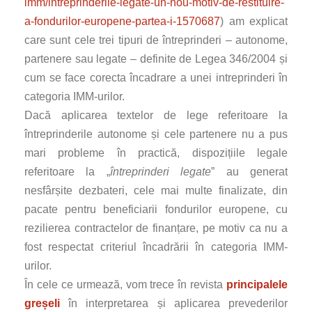
imm/intreprinderile-legate-un-nou-motiv-de-restituire-
a-fondurilor-europene-partea-i-1570687
) am explicat
care sunt cele trei tipuri de întreprinderi – autonome,
partenere sau legate – definite de Legea 346/2004 și
cum se face corecta încadrare a unei intreprinderi în
categoria IMM-urilor.
Dacă aplicarea textelor de lege referitoare la
întreprinderile autonome și cele partenere nu a pus
mari probleme în practică, dispozițiile legale
referitoare la „
întreprinderi legate
” au generat
nesfârșite dezbateri, cele mai multe finalizate, din
pacate pentru beneficiarii fondurilor europene, cu
rezilierea contractelor de finanțare, pe motiv ca nu a
fost respectat criteriul încadrării în categoria IMM-
urilor.
În cele ce urmează, vom trece în revista
principalele
greșeli
în interpretarea și aplicarea prevederilor