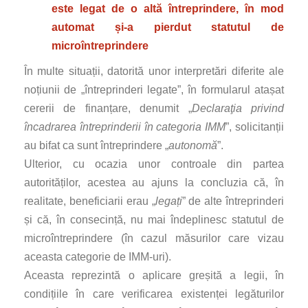
este legat de o altă întreprindere, în mod
automat și-a pierdut statutul de
microîntreprindere
În multe situații, datorită unor interpretări diferite ale
noțiunii de „întreprinderi legate”, în formularul atașat
cererii de finanțare, denumit „
Declaraţia privind
încadrarea întreprinderii în categoria IMM
”, solicitanții
au bifat ca sunt întreprindere „
autonomă
”.
Ulterior, cu ocazia unor controale din partea
autorităților, acestea au ajuns la concluzia că, în
realitate, beneficiarii erau „
legați
” de alte întreprinderi
și că, în consecință, nu mai îndeplinesc statutul de
microîntreprindere (în cazul măsurilor care vizau
aceasta categorie de IMM-uri).
Aceasta reprezintă o aplicare greșită a legii, în
condițiile în care verificarea existenței legăturilor