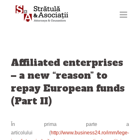
Skip
to
content
Affiliated enterprises
– a new “reason” to
repay European funds
(Part II)
În prima parte a
articolului (
http://www.business24.ro/imm/lege-