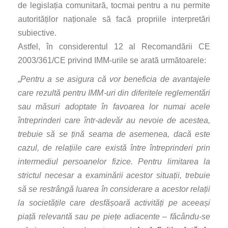
de legislația comunitară, tocmai pentru a nu permite
autorităților naționale să facă propriile interpretări
subiective.
Astfel, în considerentul 12 al Recomandării CE
2003/361/CE privind IMM-urile se arată următoarele:
„
Pentru a se asigura că vor beneficia de avantajele
care rezultă pentru IMM
‑
uri din diferitele reglementări
sau măsuri adoptate în favoarea lor numai acele
întreprinderi care într
‑
adevăr au nevoie de acestea,
trebuie să se țină seama de asemenea, dacă este
cazul, de relațiile care există între întreprinderi prin
intermediul persoanelor fizice. Pentru limitarea la
strictul necesar a examinării acestor situații, trebuie
să se restrângă luarea în considerare a acestor relații
la societățile care desfășoară activități pe aceeași
piață relevantă sau pe piețe adiacente – făcându
‑
se