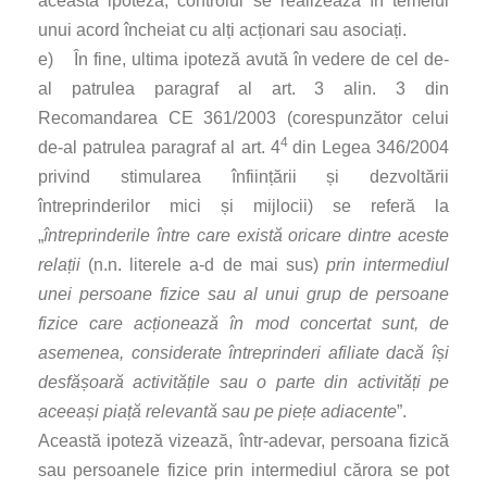
aceasta ipoteza, controlul se realizează în temeiul
unui acord încheiat cu alți acționari sau asociați.
e) În fine, ultima ipoteză avută în vedere de cel de-
al patrulea paragraf al art. 3 alin. 3 din
Recomandarea CE 361/2003 (corespunzător celui
4
de-al patrulea paragraf al art. 4
din Legea 346/2004
privind stimularea înființării și dezvoltării
întreprinderilor mici și mijlocii) se referă la
„
întreprinderile între care există oricare dintre aceste
relații
(n.n. literele a-d de mai sus)
prin intermediul
unei persoane fizice sau al unui grup de persoane
fizice care acționează în mod concertat sunt, de
asemenea, considerate întreprinderi afiliate dacă își
desfășoară activitățile sau o parte din activități pe
aceeași piață relevantă sau pe piețe adiacente
”.
Această ipoteză vizează, într-adevar, persoana fizică
sau persoanele fizice prin intermediul cărora se pot