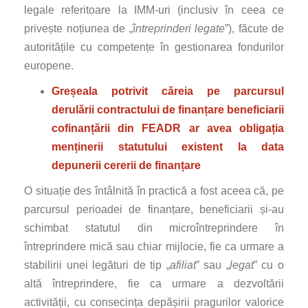
legale referitoare la IMM-uri (inclusiv în ceea ce
privește noțiunea de „î
ntreprinderi legate
”), făcute de
autoritățile cu competențe în gestionarea fondurilor
europene.
Greșeala potrivit căreia pe parcursul
derulării contractului de finanțare
beneficiarii
cofinanțării din FEADR ar avea obligația
menținerii statutului existent la data
depunerii cererii de finanțare
O situație des întâlnită în practică a fost aceea că, pe
parcursul perioadei de finanțare, beneficiarii și-au
schimbat statutul din microîntreprindere în
întreprindere mică sau chiar mijlocie, fie ca urmare a
stabilirii unei legături de tip „
afiliat
” sau „
legat
” cu o
altă întreprindere, fie ca urmare a dezvoltării
activității, cu consecința depășirii pragurilor valorice