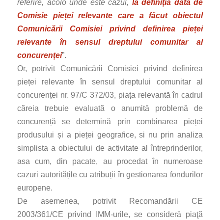
referire, acolo unde este cazul,
la definiția dată de
Comisie pieței relevante care a făcut obiectul
Comunicării Comisiei privind definirea pieței
relevante în sensul dreptului comunitar al
concurenței
”.
Or, potrivit Comunicării Comisiei privind definirea
pieței relevante în sensul dreptului comunitar al
concurenței nr. 97/C 372/03, piața relevantă în cadrul
căreia trebuie evaluată o anumită problemă de
concurență se determină prin combinarea pieței
produsului și a pieței geografice, si nu prin analiza
simplista a obiectului de activitate al întreprinderilor,
asa cum, din pacate, au procedat în numeroase
cazuri autoritățile cu atribuții în gestionarea fondurilor
europene.
De asemenea, potrivit Recomandării CE
2003/361/CE privind IMM-urile, se consideră piaţă