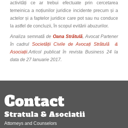
activități ce ar trebui efectuate prin cercetarea
temeinica a noțiunilor juridice incidente precum și a
actelor și a faptelor juridice care pot sau nu conduce
la astfel de concluzii, în scopul evitării abuzurilor.
Analiza semnată de
Oana Strătulă
, Avocat Partener
în cadrul
Societății Civile de Avocați Strătulă &
Asociații
.Articol publicat în revista Business 24 la
data de 27 Ianuarie 2017.
Post
navigation
Contact
Stratula & Asociatii
Attorneys and Counselors