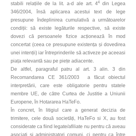
4
stabili relațiile de la lit. a-d ale art. 4
din Legea
346/2004, însă aplicarea acestui text de lege
presupune îndeplinirea cumulativă a următoarelor
condiții: să existe legăturile respective, să existe
dovezi că persoanele fizice acționează în mod
concertat (ceea ce presupune existența și dovedirea
unei intenții) iar întreprinderile să activeze pe aceeasi
piața relevantă sau pe piețe adiacente.
De altfel, paragraful patru al art. 3 alin. 3 din
Recomandarea CE 361/2003 a făcut obiectul
interpretării, care este obligatorie pentru statele
membre UE, de către Curtea de Justitie a Uniunii
Europene, în Hotararea HaTeFo.
În concret, în litigiul care a generat decizia de
trimitere, cele două societăți, HaTeFo si X, au fost
considerate ca fiind legate/afiliate nu pentru că aveau
asociați și administratori comuni, ci pentru ca între