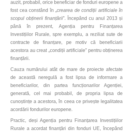
auzit, probabil, orice beneficiar de fonduri europene a
fost cea constând în „
crearea de condiții artificiale în
scopul obținerii finanțării
”. Începând cu anul 2013 și
până în prezent, Agenția pentru Finanțarea
Investițiilor Rurale, spre exemplu, a reziliat sute de
contracte de finanțare, pe motiv că beneficiarii
acestora au creat „condiții artificiale” pentru obținerea
finanțării.
Cauza numărului atât de mare de proiecte afectate
de această neregulă a fost lipsa de informare a
beneficiarilor, din partea funcționarilor Agenției,
generată, cel mai probabil, de propria lipsa de
cunoștințe a acestora, în ceea ce privește legalitatea
acordării fondurilor europene.
Practic, deși Agenția pentru Finanțarea Investițiilor
Rurale a acordat finanțări din fonduri UE, începând