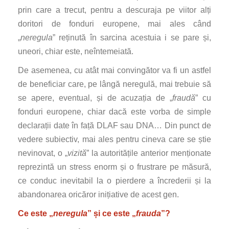
prin care a trecut, pentru a descuraja pe viitor alți
doritori de fonduri europene, mai ales când
„
neregula
” reținută în sarcina acestuia i se pare și,
uneori, chiar este, neîntemeiată.
De asemenea, cu atât mai convingător va fi un astfel
de beneficiar care, pe lângă neregulă, mai trebuie să
se apere, eventual, și de acuzația de „
fraudă
” cu
fonduri europene, chiar dacă este vorba de simple
declarații date în față DLAF sau DNA… Din punct de
vedere subiectiv, mai ales pentru cineva care se știe
nevinovat, o „
vizită
” la autoritățile anterior menționate
reprezintă un stress enorm și o frustrare pe măsură,
ce conduc inevitabil la o pierdere a încrederii și la
abandonarea oricăror inițiative de acest gen.
Ce este „
neregula
” și ce este „
frauda
”?