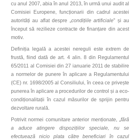
cu anul 2007, abia în anul 2013, în urmă unui audit al
Comisiei Europene, funcționarii din cadrul acestei
autorități au aflat despre „
condițiile artificiale
” și au
început să rezilieze contracte de finanțare din acest
motiv.
Definiția legală a acestei nereguli este extrem de
frustă, fiind dată de art. 4 alin. 8 din Regulamentul
65/2011 al Comisiei din 27 ianuarie 2011 de stabilire
a normelor de punere în aplicare a Regulamentului
(CE) nr. 1698/2005 al Consiliului, în ceea ce privește
punerea în aplicare a procedurilor de control și a eco-
condiționalitații în cazul măsurilor de sprijin pentru
dezvoltare rurală.
Potrivit normei comunitare anterior menționate, „
fără
a aduce atingere dispozițiilor speciale, nu se
efectuează nicio plata către beneficiari în cazul