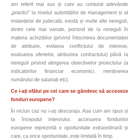
am referit mai sus și care au conturat adevărate
„
practici
” la nivelul autorităților de management și al
instanțelor de judecată, există și multe alte nereguli,
dintre cele mai variate, pornind de la nereguli în
materia achizițiilor (privind întocmirea documentației
de atribuire, evitarea conflictului de interese,
evaluarea ofertelor, atribuirea contractului) până la
nereguli privind atingerea obiectivelor proiectului (a
indicatorilor financiar economici, menținerea
numărului de salariați etc).
Ce i-ați sfătui pe cei care se gândesc să acceseze
fonduri europene?
În niciun caz nu i-aș descuraja. Așa cum am spus și
la începutul interviului, accesarea fondurilor
europene reprezintă o oportunitate extraordinară și
care, ca orice oportunitate, este limitată în timp.