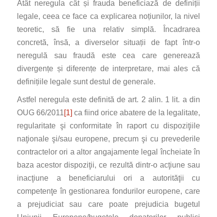
Atât neregula cât și frauda beneficiază de definiții
legale, ceea ce face ca explicarea noțiunilor, la nivel
teoretic, să fie una relativ simplă. Încadrarea
concretă, însă, a diverselor situații de fapt într-o
neregulă sau fraudă este cea care generează
divergențe și diferențe de interpretare, mai ales că
definițiile legale sunt destul de generale.
Astfel neregula este definită de art. 2 alin. 1 lit. a din
OUG 66/2011
[1]
ca fiind orice abatere de la legalitate,
regularitate şi conformitate în raport cu dispoziţiile
naţionale şi/sau europene, precum şi cu prevederile
contractelor ori a altor angajamente legal încheiate în
baza acestor dispoziţii, ce rezultă dintr-o acţiune sau
inacţiune a beneficiarului ori a autorităţii cu
competenţe în gestionarea fondurilor europene, care
a prejudiciat sau care poate prejudicia bugetul