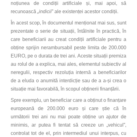
noțiunea de condiții artificiale și, mai apoi, să
recunoască
„indicii
” ale existenței acestor condiții.
În acest scop, în documentul menționat mai sus, sunt
prezentate o serie de situații, întâlnite în practică, în
care beneficiarii au creat condiții artificiale pentru a
obține sprijin nerambursabil peste limita de 200.000
EURO, pe o durata de trei ani. Aceste situații premiza
au rolul de a explica, mai ales, elementul subiectiv al
neregulii, respectiv rezoluția internă a beneficiarilor
de a eluda o anumită interdicție sau de a a-și crea o
situație mai favorabilă, în scopul obținerii finanțării.
Spre exemplu, un beneficiar care a obținut o finanțare
europeană de 200.000 euro și care știe că în
următorii trei ani nu mai poate obține un ajutor de
minimis, ar putea fi tentat să creeze un „vehicul”,
controlat tot de el, prin intermediul unui interpus, cu