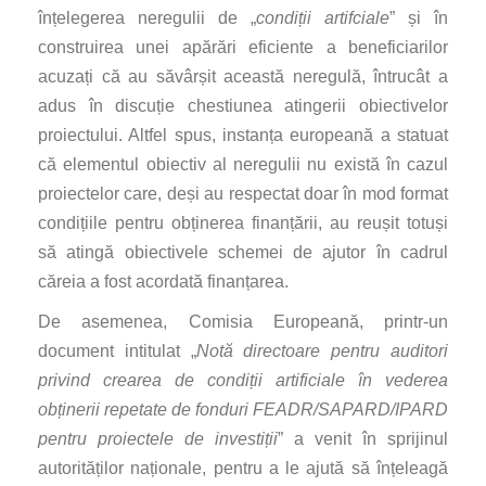
înțelegerea neregulii de „
condiții artifciale
” și în
construirea unei apărări eficiente a beneficiarilor
acuzați că au săvârșit această neregulă, întrucât a
adus în discuție chestiunea atingerii obiectivelor
proiectului. Altfel spus, instanța europeană a statuat
că elementul obiectiv al neregulii nu există în cazul
proiectelor care, deși au respectat doar în mod format
condițiile pentru obținerea finanțării, au reușit totuși
să atingă obiectivele schemei de ajutor în cadrul
căreia a fost acordată finanțarea.
De asemenea, Comisia Europeană, printr-un
document intitulat „
Notă directoare pentru auditori
privind crearea de condiții artificiale în vederea
obținerii repetate de fonduri FEADR/SAPARD/IPARD
pentru proiectele de investiții
” a venit în sprijinul
autorităților naționale, pentru a le ajută să înțeleagă