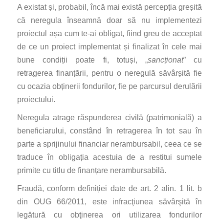
A existat și, probabil, încă mai există percepția greșită
că neregula înseamnă doar să nu implementezi
proiectul așa cum te-ai obligat, fiind greu de acceptat
de ce un proiect implementat și finalizat în cele mai
bune condiții poate fi, totuși, „
sancționat
” cu
retragerea finanțării, pentru o neregulă săvârșită fie
cu ocazia obținerii fondurilor, fie pe parcursul derulării
proiectului.
Neregula atrage răspunderea civilă (patrimonială) a
beneficiarului, constând în retragerea în tot sau în
parte a sprijinului financiar nerambursabil, ceea ce se
traduce în obligația acestuia de a restitui sumele
primite cu titlu de finanțare nerambursabilă.
Fraudă, conform definiției date de art. 2 alin. 1 lit. b
din OUG 66/2011, este infracţiunea săvârşită în
legătură cu obţinerea ori utilizarea fondurilor