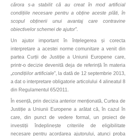
cărora s-a stabilit că au creat în mod artificial
condițiile necesare pentru a obține aceste plăti, în
scopul obținerii unui avantaj care contravine
obiectivelor schemei de ajutor”
.
Un ajutor important în înțelegerea și corecta
interpretare a acestei norme comunitare a venit din
partea Curții de Justiție a Uniunii Europene care,
printr-o decizie devenită deja de referință în materia
„
condițiilor artificiale
”, la dată de 12 septembrie 2013,
a dat o interpretare obligatorie articolului 4 alineatul 8
din Regulamentul 65/2011.
În esență, prin decizia anterior menționată, Curtea de
Justiție a Uniunii Europene a arătat că, în cazul în
care, din punct de vedere formal, un proiect de
investiții îndeplinește criteriile de eligibilitate
necesare pentru acordarea ajutorului, atunci proba