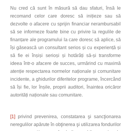
Nu cred că sunt în măsură să dau sfaturi, însă le
recomand celor care doresc să inițieze sau să
dezvolte o afacere cu sprijin financiar nerambursabil
să se informeze foarte bine cu privire la regulile de
finanțare ale programului la care doresc să aplice, să
își găsească un consultant serios și cu experiență și
să fie ei înșiși serioși și hotărâți să-și transforme
ideea într-o afacere de succes, urmărind cu maximă
atenție respectarea normelor naționale și comunitare
incidente, a ghidurilor diferitelor programe, încercând
să își fie, lor înșile, proprii auditori, înaintea oricăror
autorități naționale sau comunitare.
[1]
privind prevenirea, constatarea şi sancţionarea
neregulilor apărute în obţinerea şi utilizarea fondurilor