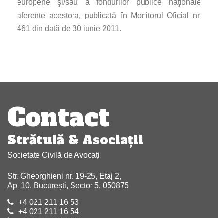
europene şi/sau a fondurilor publice naţionale
aferente acestora, publicată în Monitorul Oficial nr.
461 din dată de 30 iunie 2011.
Navigare
articole
Contact
Strătulă & Asociaţii
Societate Civilă de Avocați
Str. Gheorghieni nr. 19-25, Etaj 2,
Ap. 10, București, Sector 5, 050875
+4 021 211 16 53
+4 021 211 16 54