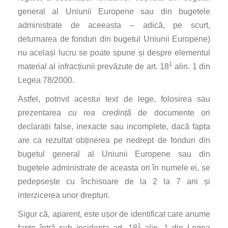
general al Uniunii Europene sau din bugetele
administrate de aceeasta – adică, pe scurt,
deturnarea de fonduri din bugetul Uniunii Europene)
nu același lucru se poate spune și despre elementul
1
material al infracțiunii prevăzute de art. 18
alin. 1 din
Legea 78/2000.
Astfel, potrivit acestui text de lege, folosirea sau
prezentarea
cu rea credință
de documente ori
declarații false, inexacte sau incomplete, dacă fapta
are ca rezultat obținerea pe nedrept de fonduri din
bugetul general al Uniunii Europene sau din
bugetele administrate de aceasta ori în numele ei, se
pedepsește cu închisoare de la 2 la 7 ani și
interzicerea unor drepturi.
Sigur că, aparent, este ușor de identificat care anume
1
fapte întră sub incidența art. 18
alin. 1 din Legea