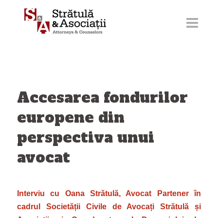
Sari
la
conținut
Accesarea fondurilor
europene din
perspectiva unui
avocat
Interviu cu Oana Strătulă, Avocat Partener în
cadrul Societății Civile de Avocați Strătulă și