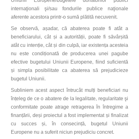
Uniunii Europene/bugetele donatorilor publici
internaţionali şi/sau fondurile publice naţionale
aferente acestora printr-o sumă plătită necuvenit.
Se observă, așadar, că abaterea poate fi atât a
beneficiarului, cât și a autorității, poate fi săvârșită
atât cu intenție, cât și din culpă, iar existența acesteia
nu este condiționată de producerea unei pagube
efective bugetului Uniunii Europene, fiind suficientă
și simpla posibilitate ca abaterea să prejudicieze
bugetul Uniunii.
Subliniem acest aspect întrucât mulți beneficiari nu
înțeleg de ce o abatere de la legalitate, regularitate şi
conformitate poate atrage retragerea în întregime a
finanțării, deși proiectul a fost implementat și finalizat
cu succes și, în consecință, bugetul Uniunii
Europene nu a suferit niciun prejudiciu concret.