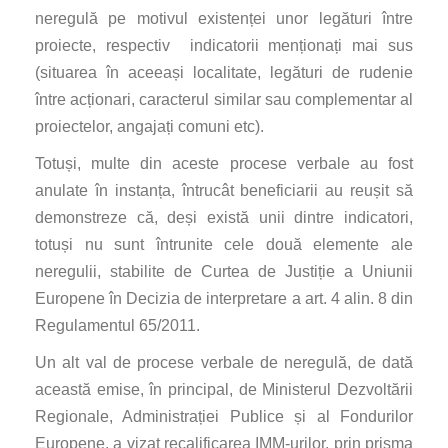
neregulă pe motivul existenței unor legături între
proiecte, respectiv indicatorii menționați mai sus
(situarea în aceeași localitate, legături de rudenie
între acționari, caracterul similar sau complementar al
proiectelor, angajați comuni etc).
Totuși, multe din aceste procese verbale au fost
anulate în instanța, întrucât beneficiarii au reușit să
demonstreze că, deși există unii dintre indicatori,
totuși nu sunt întrunite cele două elemente ale
neregulii, stabilite de Curtea de Justiție a Uniunii
Europene în Decizia de interpretare a art. 4 alin. 8 din
Regulamentul 65/2011.
Un alt val de procese verbale de neregulă, de dată
această emise, în principal, de Ministerul Dezvoltării
Regionale, Administrației Publice și al Fondurilor
Europene, a vizat recalificarea IMM-urilor, prin prisma