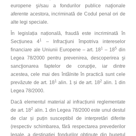
europene şi/sau a fondurilor publice naţionale
aferente acestora, incriminată de Codul penal ori de
alte legi speciale.
În legislația națională, fraudă este incriminată în
1
Secțiunea 4
– Infracţiuni împotriva intereselor
1
5
financiare ale Uniunii Europene – art. 18
– 18
din
Legea 78/2000 pentru prevenirea, descoperirea şi
sancţionarea faptelor de corupţie, iar dintre
acestea, cele mai des întâlnite în practică sunt cele
1
2
prevăzute de art. 18
alin. 1 și de art. 18
alin. 1 din
Legea 78/2000.
Dacă elementul material al infracțiunii reglementate
2
de art. 18
alin. 1 din Legea 78/2000 este unul destul
de clar și puțin susceptibil de interpretări diferite
(respectiv schimbarea, fără respectarea prevederilor
legale, a destinației fondurilor obținute din bugetul