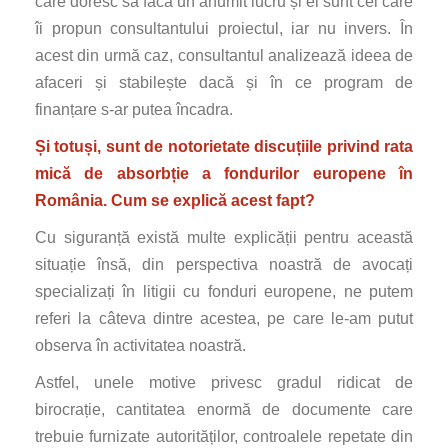
care doresc să facă un anumit lucru și ei sunt cei care
îi propun consultantului proiectul, iar nu invers. În
acest din urmă caz, consultantul analizează ideea de
afaceri și stabilește dacă și în ce program de
finanțare s-ar putea încadra.
Și totuși, sunt de notorietate discuțiile privind rata
mică de absorbție a fondurilor europene în
România. Cum se explică acest fapt?
Cu siguranță există multe explicății pentru această
situație însă, din perspectiva noastră de avocați
specializați în litigii cu fonduri europene, ne putem
referi la câteva dintre acestea, pe care le-am putut
observa în activitatea noastră.
Astfel, unele motive privesc gradul ridicat de
birocrație, cantitatea enormă de documente care
trebuie furnizate autorităților, controalele repetate din