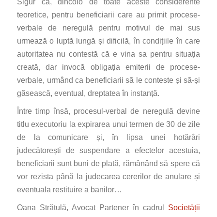
Sigur că, dincolo de toate aceste considerente
teoretice, pentru beneficiarii care au primit procese-
verbale de neregulă pentru motivul de mai sus
urmează o luptă lungă și dificilă, în condițiile în care
autoritatea nu contestă că e vina sa pentru situația
creată, dar invocă obligația emiterii de procese-
verbale, urmând ca beneficiarii să le conteste și să-și
găsească, eventual, dreptatea în instanță.
Între timp însă, procesul-verbal de neregulă devine
titlu executoriu la expirarea unui termen de 30 de zile
de la comunicare și, în lipsa unei hotărâri
judecătorești de suspendare a efectelor acestuia,
beneficiarii sunt buni de plată, rămânând să spere că
vor rezista până la judecarea cererilor de anulare și
eventuala restituire a banilor…
Oana Strătulă, Avocat Partener în cadrul
Societății