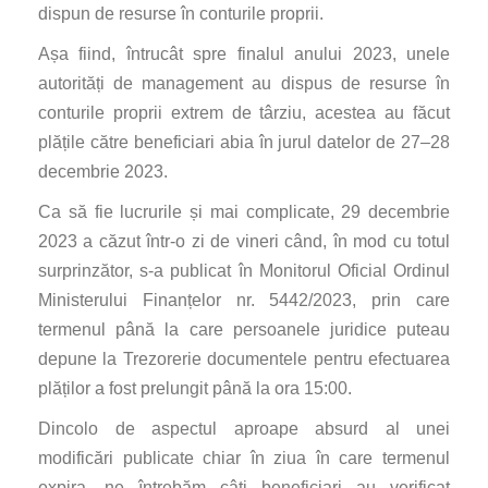
dispun de resurse în conturile proprii.
Așa fiind, întrucât spre finalul anului 2023, unele
autorități de management au dispus de resurse în
conturile proprii extrem de târziu, acestea au făcut
plățile către beneficiari abia în jurul datelor de 27–28
decembrie 2023.
Ca să fie lucrurile și mai complicate, 29 decembrie
2023 a căzut într-o zi de vineri când, în mod cu totul
surprinzător, s-a publicat în Monitorul Oficial Ordinul
Ministerului Finanțelor nr. 5442/2023, prin care
termenul până la care persoanele juridice puteau
depune la Trezorerie documentele pentru efectuarea
plăților a fost prelungit până la ora 15:00.
Dincolo de aspectul aproape absurd al unei
modificări publicate chiar în ziua în care termenul
expira, ne întrebăm câți beneficiari au verificat