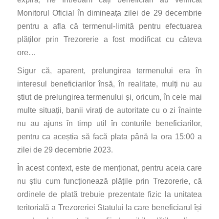
Monitorul Oficial în dimineața zilei de 29 decembrie
pentru a afla că termenul-limită pentru efectuarea
plăților prin Trezorerie a fost modificat cu câteva
ore…
Sigur că, aparent, prelungirea termenului era în
interesul beneficiarilor însă, în realitate, mulți nu au
știut de prelungirea termenului și, oricum, în cele mai
multe situații, banii virați de autoritate cu o zi înainte
nu au ajuns în timp util în conturile beneficiarilor,
pentru ca aceștia să facă plata până la ora 15:00 a
zilei de 29 decembrie 2023.
În acest context, este de menționat, pentru aceia care
nu știu cum funcționează plățile prin Trezorerie, că
ordinele de plată trebuie prezentate fizic la unitatea
teritorială a Trezoreriei Statului la care beneficiarul își