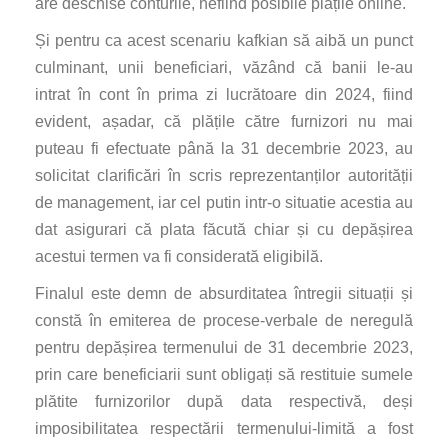
are deschise conturile, nefiind posibile plățile online.
Și pentru ca acest scenariu kafkian să aibă un punct
culminant, unii beneficiari, văzând că banii le-au
intrat în cont în prima zi lucrătoare din 2024, fiind
evident, așadar, că plățile către furnizori nu mai
puteau fi efectuate până la 31 decembrie 2023, au
solicitat clarificări în scris reprezentanților autorității
de management, iar cel putin intr-o situatie acestia au
dat asigurari că plata făcută chiar și cu depășirea
acestui termen va fi considerată eligibilă.
Finalul este demn de absurditatea întregii situații și
constă în emiterea de procese-verbale de neregulă
pentru depășirea termenului de 31 decembrie 2023,
prin care beneficiarii sunt obligați să restituie sumele
plătite furnizorilor după data respectivă, deși
imposibilitatea respectării termenului-limită a fost