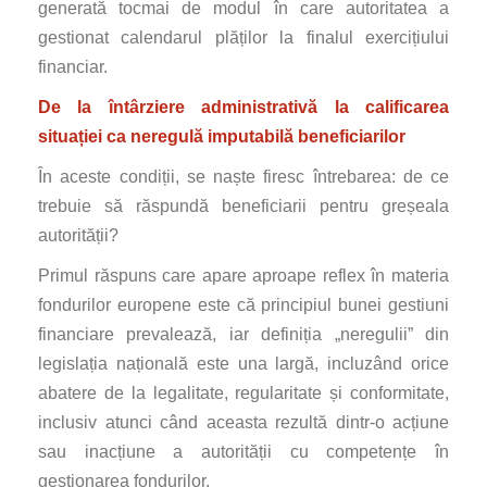
generată tocmai de modul în care autoritatea a
gestionat calendarul plăților la finalul exercițiului
financiar.
De la întârziere administrativă la calificarea
situației ca neregulă imputabilă beneficiarilor
În aceste condiții, se naște firesc întrebarea: de ce
trebuie să răspundă beneficiarii pentru greșeala
autorității?
Primul răspuns care apare aproape reflex în materia
fondurilor europene este că principiul bunei gestiuni
financiare prevalează, iar definiția „neregulii” din
legislația națională este una largă, incluzând orice
abatere de la legalitate, regularitate și conformitate,
inclusiv atunci când aceasta rezultă dintr-o acțiune
sau inacțiune a autorității cu competențe în
gestionarea fondurilor.