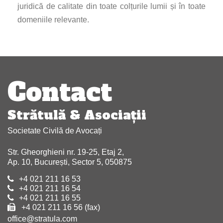
juridică de calitate din toate colțurile lumii și în toate
domeniile relevante.
Navigare
articole
Contact
Strătulă & Asociaţii
Societate Civilă de Avocați
Str. Gheorghieni nr. 19-25, Etaj 2,
Ap. 10, București, Sector 5, 050875
+4 021 211 16 53
+4 021 211 16 54
+4 021 211 16 55
+4 021 211 16 56 (fax)
office@stratula.com