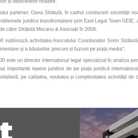
lor și obiectivelor noastre.
i partener, Oana Strătulă, în cadrul conducerii societății noastr
problemele juridice transfrontaliere prin East Legal Team GEIE,
 de către Strătulă Mocanu & Asociații în 2008.
00 subliniază activitatea Avocatului Coordonator Sorin Strătulă 
imentare și a băuturilor, precum și fuziuni pe piața media”.
0 este un director internațional legal specializat în analiza pe
mai importante repere juridice de pe piața juridică internațional
ontalieră, pe calitatea, noutatea și complexitatea activității d
t