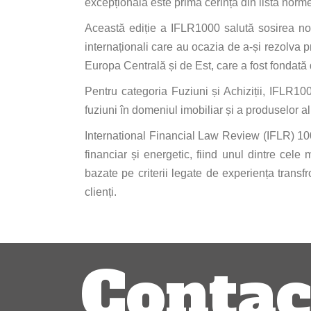
excepțională este prima cerință din lista norme
Această ediție a IFLR1000 salută sosirea noulu
internaționali care au ocazia de a-și rezolva 
Europa Centrală și de Est, care a fost fondată
Pentru categoria Fuziuni și Achiziții, IFLR10
fuziuni în domeniul imobiliar și a produselor al
International Financial Law Review (IFLR) 100
financiar și energetic, fiind unul dintre cele 
bazate pe criterii legate de experiența transfr
clienți.
Navigare
Contac
articole