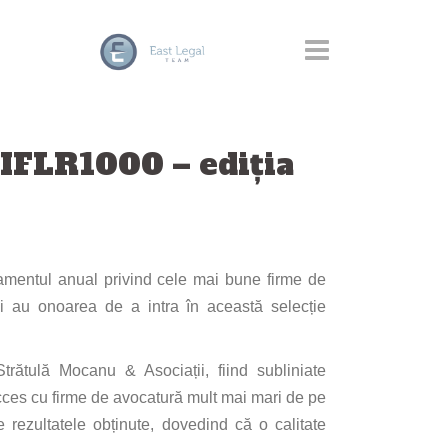
 IFLR1000 – ediția
amentul anual privind cele mai bune firme de
i au onoarea de a intra în această selecție
rătulă Mocanu & Asociații, fiind subliniate
ucces cu firme de avocatură mult mai mari de pe
rezultatele obținute, dovedind că o calitate