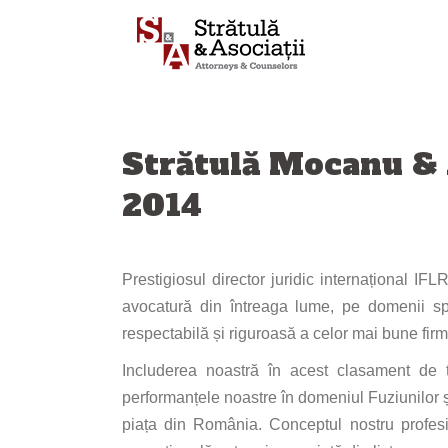
Sari
la
conținut
Strătulă Mocanu & 
2014
Prestigiosul director juridic internațional IFL
avocatură din întreaga lume, pe domenii sp
respectabilă și riguroasă a celor mai bune fi
Includerea noastră în acest clasament de t
performanțele noastre în domeniul Fuziunilor ș
piața din România. Conceptul nostru profesi