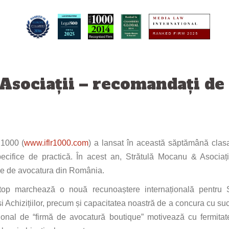
Asociaţii – recomandați de
R1000 (
www.iflr1000.com
) a lansat în această săptămână clas
ecifice de practică. În acest an, Strătulă Mocanu & Asociați
rme de avocatura din România.
op marchează o nouă recunoaștere internațională pentru St
i Achizițiilor, precum și capacitatea noastră de a concura cu s
onal de “firmă de avocatură boutique” motivează cu fermitate 