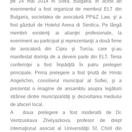
pe 24 mai 2014 în Sofia, Bulgaria. În acest an
evenimentul a fost organizat de membrul ELT din
Bulgaria, societatea de avocatură PP&Z Law, şi a
fost găzduit de Hotelul Arena di Serdica. Pe lângă
membrii existenţi ai alianţei profesionale, la
eveniment au participat şi reprezentanţii a două firme
de avocatură din Cipru şi Turcia, care şi-au
manifestat dorinţa de a deveni parte din ELT. Tema
conferinţei a fost împărţită în patru prelegeri
principale. Prima prelegere a fost ţinută de Hristo
Angelichin, consilierul municipal al Sofiei, şi a
prezentat o imagine de ansamblu asupra legăturii
strânse dintre municipialităţi şi dezvoltarea mediului
de afaceri local.
A doua prelegere a fost moderată de Dr.
Ventzuskava Zhelyazkova, profesor de drept
internaţional asociat al Universităţii Sf. Chiril din