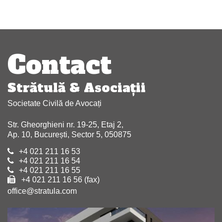
Navigare
articole
Contact
Strătulă & Asociaţii
Societate Civilă de Avocați
Str. Gheorghieni nr. 19-25, Etaj 2,
Ap. 10, București, Sector 5, 050875
+4 021 211 16 53
+4 021 211 16 54
+4 021 211 16 55
+4 021 211 16 56 (fax)
office@stratula.com