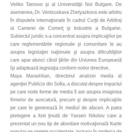
Veliko Tarnovo şi al Universităţii Noi Bulgare. De
asemenea, Dr. Ventzuskava Zhelyazkova este arbitru
în disputele internaţionale în cadrul Curţii de Arbitraj
al Camerei de Comerţ şi Industrie a Bulgariei.
Subiectul juridic s-a concentrat asupra implicaţiilor pe
care reglementările regionale şi comunitare le au
asupra legislaţiei naţionale şi asupra dificultăţilor
care apar atunci când ţările din Uniunea Europeană
îşi adaptează legislaţia conform noilor directive.
Maya Marashlian, directorul analizei media al
agenţiei Publicis din Sofia, a discutat despre impactul
pe care noile forme de media îl are asupra imaginea
firmelor de avocatură, precum şi despre implicaţiile
pe care le generează în mediul de afaceri. A patra
prelegere a fost ţinută de Yassen Nikolov care a
prezentat un nou tip de abordare motivaţională foarte
popular pe pieţele occidentale, inclusiv în profesia de