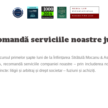
mandă serviciile noastre j
ursul primelor șapte luni de la înființarea Strătulă Mocanu & As
, recomandă serviciile companiei noastre – prin includerea n
 litigii și arbitraj și drept societar – fuziuni și achiziți.