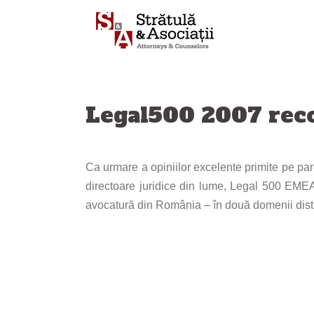
Sari
la
conținut
Legal500 2007 reco
Ca urmare a opiniilor excelente primite pe parc
directoare juridice din lume, Legal 500 EMEA
avocatură din România – în două domenii distincte:
Navigare
articole