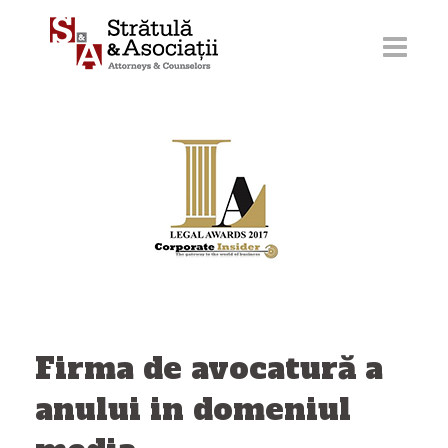
Sari
la
conținut
Firma de avocatură a
anului in domeniul