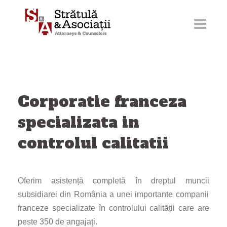
Sari
la
conținut
Corporatie franceza
specializata in
controlul calitatii
Oferim asistență complet
ă în dreptul muncii
subsidiarei din România a unei importante companii
franceze specializate în controlului calității care are
peste 350 de angajaţi.