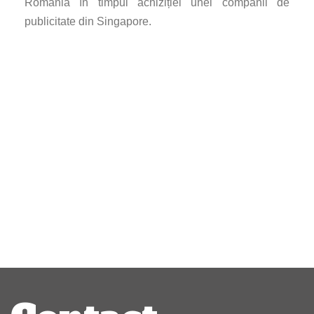
România în timpul achiziției unei companii de
publicitate din Singapore.
Navigare
articole