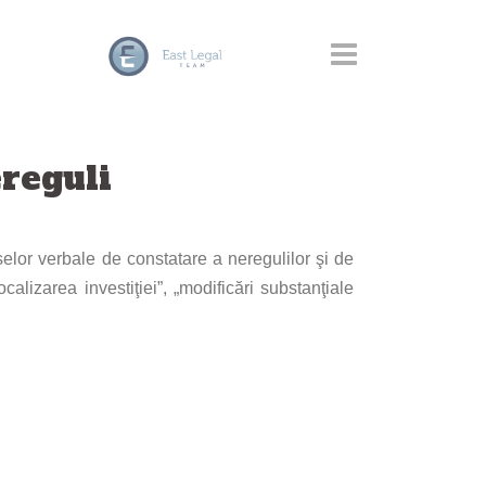
ereguli
selor verbale de constatare a neregulilor şi de
lizarea investiţiei”, „modificări substanţiale