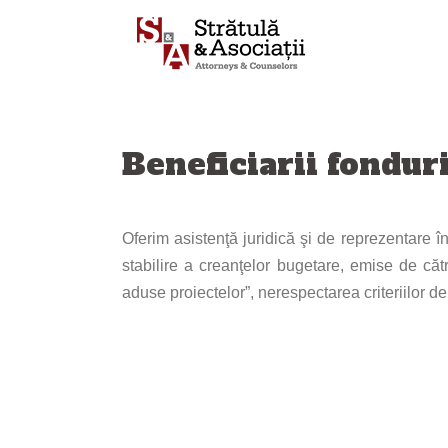
Sari
la
conținut
Beneficiarii fondur
Oferim
asistenţă juridică şi de reprezentare 
stabilire a creanţelor bugetare, emise de căt
aduse proiectelor”, nerespectarea criteriilor de 
Navigare
articole