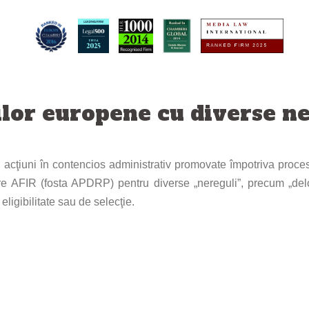
ilor europene cu diverse n
în acţiuni în contencios administrativ promovate împotriva proce
re AFIR (fosta APDRP) pentru diverse „nereguli”, precum „deloca
eligibilitate sau de selecţie.